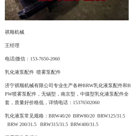
祺顺机械
王经理
电话|微信：153-7650-2060
乳化液泵配件 喷雾泵配件
济宁祺顺机械有限公司专业生产各种BRW乳化液泵配件和B
PW喷雾泵配件，无锡型，南京型，中煤型乳化液泵配件全
套，质量好价格低，详情电话：15376502060
乳化液泵常见规格：BRW40/20 BRW80/20 BRW125/31.5
BRW 200/31.5 BRW315/31.5 BRW400/31.5