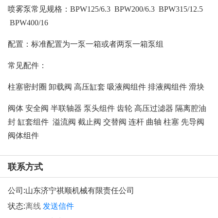
喷雾泵常见规格：BPW125/6.3 BPW200/6.3 BPW315/12.5
BPW400/16
配置：标准配置为一泵一箱或者两泵一箱泵组
常见配件：
柱塞密封圈 卸载阀 高压缸套 吸液阀组件 排液阀组件 滑块
阀体 安全阀 半联轴器 泵头组件 齿轮 高压过滤器 隔离腔油
封 缸套组件 溢流阀 截止阀 交替阀 连杆 曲轴 柱塞 先导阀
阀体组件
联系方式
公司:
山东济宁祺顺机械有限责任公司
状态:
离线
发送信件